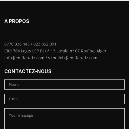
A PROPOS
0770 338 445 / 023 852 901
Cité 784 Logts LSP Bt n° 13 Locale n° 07 Rouïba, Alger
info@emifab-dz.com / s.touileb@emifab-dz.com
CONTACTEZ-NOUS